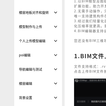
1.以BIM模型
扩展功能，助力开
2.无需手动操作，
楼层地板对齐和旋转
唯一支持建筑构件
3.经过我们轻量
化压缩率就更高。
模型制作与上传
4.BIM编辑器支
您还没有BIM三维
个人上传模型编辑
1.BIM文
poi编辑
文件支持格式：.rvt、
导航编辑与测试
点击上传BIM文件
楼层编辑
背景设置